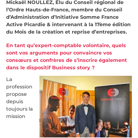
Mickaël NOULLEZ, Élu du Conseil régional de
l’Ordre Hauts-de-France, membre du Conseil
d’Administration d’Initiative Somme France
Active Picardie & intervenant à la 17ème édition
du Mois de la création et reprise d’entreprises.
En tant qu’expert-comptable volontaire, quels
sont vos arguments pour convaincre vos
consœurs et confrères de s’inscrire également
dans le dispositif Business story ?
La
profession
propose
depuis
toujours la
mission