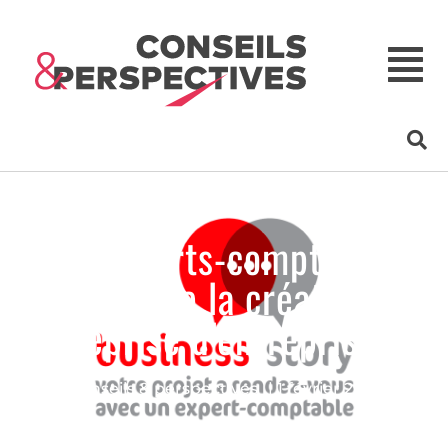
Les experts-comptables,
acteurs de la création et
reprise d’entreprise
Conseils & perspectives
|
1 février 2021