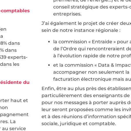
conseil stratégique des experts
s-comptables
entreprises.
J’ai également le projet de créer de
(en
sein de notre instance régionale :
La
la commission « Entraide » pou
: 8% dans
de l’Ordre qui rencontreraient de
2 % dans
à l’évolution rapide de notre pro
339 experts-
dans les
et la commission « Data & Impa
accompagner non seulement la m
facturation électronique mais aus
résidente du
Enfin, être au plus près des établisse
particulièrement des enseignants de la
rter haut et
pour nos messages à porter auprès de
 non
leur seront proposées comme les invi
ompagnement
et à des réunions d’information spécifi
res. La
sociale, juridique et comptable.
 au service