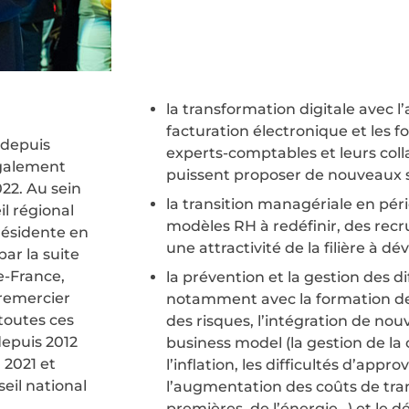
la transformation digitale avec 
facturation électronique et les f
 depuis
experts-comptables et leurs colla
également
puissent proposer de nouveaux se
22. Au sein
la transition managériale en pér
il régional
modèles RH à redéfinir, des rec
résidente en
une attractivité de la filière à dé
par la suite
e-France,
la prévention et la gestion des di
remercier
notamment avec la formation des
toutes ces
des risques, l’intégration de nou
depuis 2012
business model (la gestion de la c
 2021 et
l’inflation, les difficultés d’app
eil national
l’augmentation des coûts de tra
premières, de l’énergie…) et le 