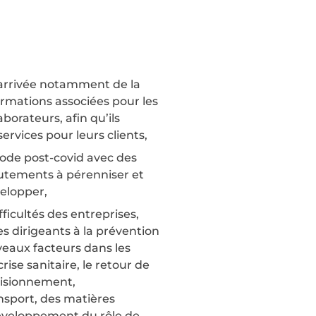
l’arrivée notamment de la
ormations associées pour les
borateurs, afin qu’ils
rvices pour leurs clients,
iode post-covid avec des
rutements à pérenniser et
velopper,
fficultés des entreprises,
 dirigeants à la prévention
veaux facteurs dans les
rise sanitaire, le retour de
rovisionnement,
nsport, des matières
développement du rôle de