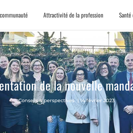
a communauté
Attractivité de la profession
Santé 
entation de la nouvelle mand
Conseils & perspectives
|
14 février 2023