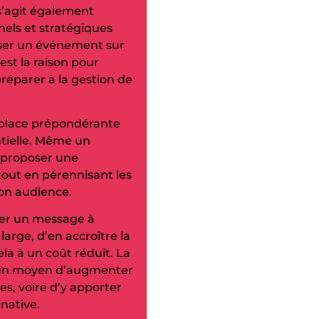
l s’agit également
nels et stratégiques
iser un événement sur
est la raison pour
préparer à la gestion de
e place prépondérante
ielle. Même un
 proposer une
out en pérennisant les
son audience.
user un message à
large, d’en accroître la
la à un coût réduit. La
 un moyen d’augmenter
s, voire d’y apporter
native.