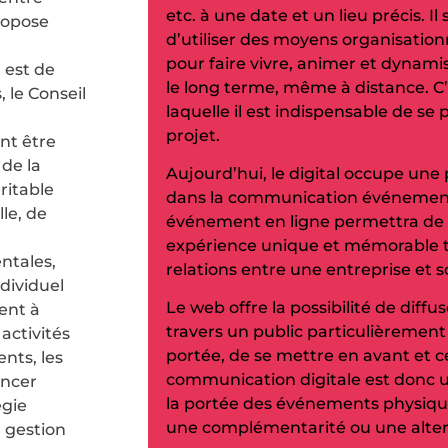
etc. à une date et un lieu précis. I
ropose
d’utiliser des moyens organisation
pour faire vivre, animer et dynam
 est de
le long terme, même à distance. C’
, le Conseil
laquelle il est indispensable de se 
projet.
nt être
de la
Aujourd’hui, le digital occupe un
ritable
dans la communication événement
le, de
événement en ligne permettra de
expérience unique et mémorable t
ntales,
relations entre une entreprise et 
dividuel
Le web offre la possibilité de diff
ent à
travers un public particulièrement 
activités
portée, de se mettre en avant et ce
nts, les
communication digitale est donc
ancer
la portée des événements physique
égie
une complémentarité ou une alter
 gestion