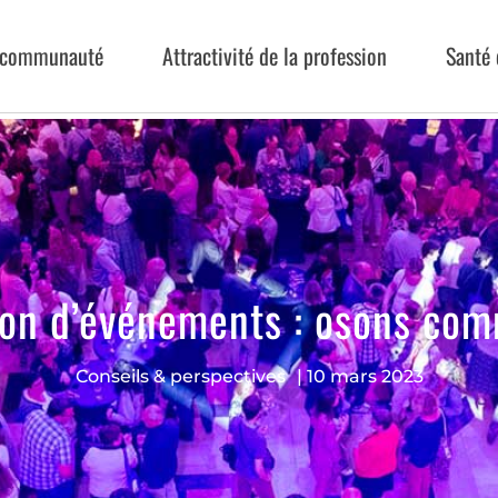
a communauté
Attractivité de la profession
Santé 
ion d’événements : osons com
Conseils & perspectives
|
10 mars 2023