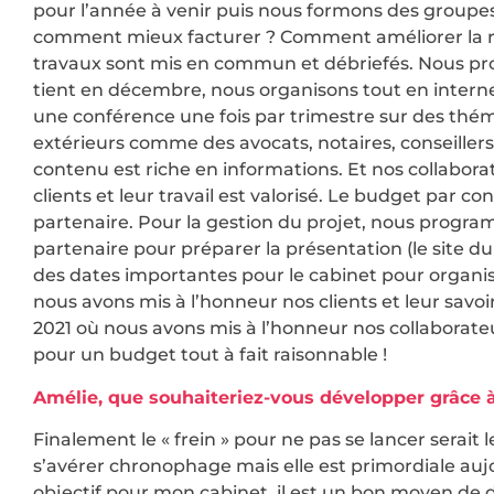
pour l’année à venir puis nous formons des groupes 
comment mieux facturer ? Comment améliorer la renta
travaux sont mis en commun et débriefés. Nous prof
tient en décembre, nous organisons tout en inter
une conférence une fois par trimestre sur des théma
extérieurs comme des avocats, notaires, conseillers
contenu est riche en informations. Et nos collabora
clients et leur travail est valorisé. Le budget par 
partenaire. Pour la gestion du projet, nous programm
partenaire pour préparer la présentation (le site du
des dates importantes pour le cabinet pour organ
nous avons mis à l’honneur nos clients et leur savoi
2021 où nous avons mis à l’honneur nos collabora
pour un budget tout à fait raisonnable !
Amélie, que souhaiteriez-vous développer grâce à
Finalement le « frein » pour ne pas se lancer serai
s’avérer chronophage mais elle est primordiale auj
objectif pour mon cabinet, il est un bon moyen d