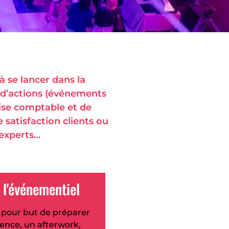
à se lancer dans la
 d’actions (événements
tise comptable et de
 satisfaction clients ou
 experts…
 l'événementiel
 pour but de préparer
rence, un afterwork,