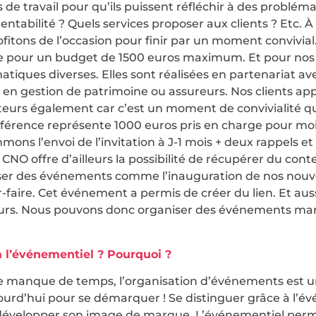
de travail pour qu’ils puissent réfléchir à des probléma
bilité ? Quels services proposer aux clients ? Etc. À la
itons de l’occasion pour finir par un moment convivial.
ne pour un budget de 1500 euros maximum. Et pour nos 
tiques diverses. Elles sont réalisées en partenariat av
 en gestion de patrimoine ou assureurs. Nos clients app
teurs également car c’est un moment de convivialité qu
conférence représente 1000 euros pris en charge pour moi
ons l’envoi de l’invitation à J-1 mois + deux rappels et
 CNO offre d’ailleurs la possibilité de récupérer du cont
iser des événements comme l’inauguration de nos nouv
r-faire. Cet événement a permis de créer du lien. Et aus
teurs. Nous pouvons donc organiser des événements ma
 l’événementiel ? Pourquoi ?
t le manque de temps, l’organisation d’événements est u
ourd’hui pour se démarquer ! Se distinguer grâce à l’é
e développer son image de marque. L’événementiel per