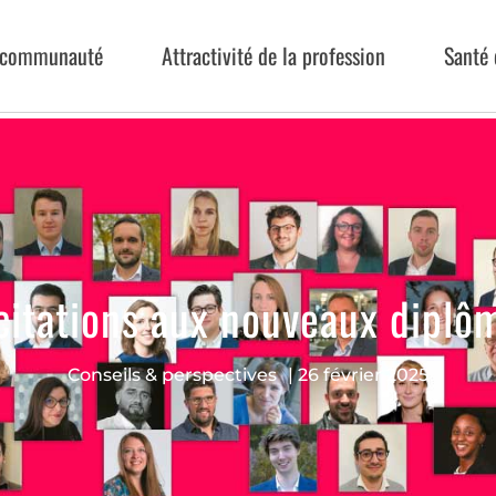
a communauté
Attractivité de la profession
Santé 
icitations aux nouveaux diplôm
Conseils & perspectives
|
26 février 2025