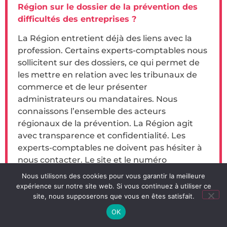
Région sur le dossier de la prévention des
difficultés des entreprises ?
La Région entretient déjà des liens avec la
profession. Certains experts-comptables nous
sollicitent sur des dossiers, ce qui permet de
les mettre en relation avec les tribunaux de
commerce et de leur présenter
administrateurs ou mandataires. Nous
connaissons l’ensemble des acteurs
régionaux de la prévention. La Région agit
avec transparence et confidentialité. Les
experts-comptables ne doivent pas hésiter à
nous contacter. Le site et le numéro
mentionnés page précédente sont utiles, tout
Nous utilisons des cookies pour vous garantir la meilleure
comme l’adresse e-mail :
expérience sur notre site web. Si vous continuez à utiliser ce
entreprises@hautsdefrance.fr
.
site, nous supposerons que vous en êtes satisfait.
OK